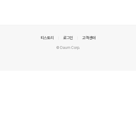
의안내
티스토리
로그인
고객센터
© Daum Corp.