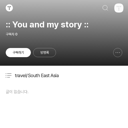
검색하기
티스토리
:: You and my story ::
구독자
0
구독하기
방명록
신고하기 레이어
열기
travel/South East Asia
분류 전체보기
주요 글 목록
글이 없습니다.