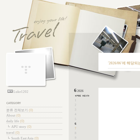
'2026/06'에 해당되
6
2026
Luke1202
1
2
테고리
3
분류 전체보기
(0)
4
About
(0)
5
daily life
(0)
6
APU story
(0)
7
travel
(0)
8
9
South East Asia
(0)