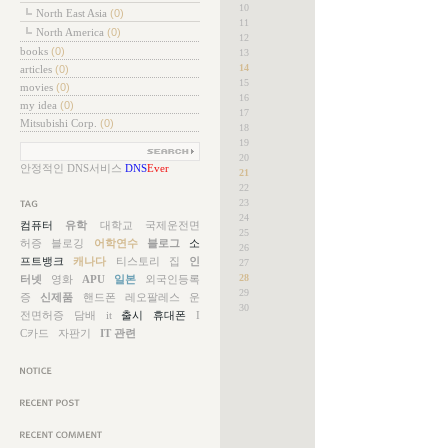
10
North East Asia
(0)
11
North America
(0)
12
books
(0)
13
14
articles
(0)
15
movies
(0)
16
my idea
(0)
17
Mitsubishi Corp.
(0)
18
19
20
안정적인 DNS서비스
DNS
Ever
21
22
23
24
그목록
컴퓨터
유학
대학교
국제운전면
25
허증
블로깅
어학연수
블로그
소
26
프트뱅크
캐나다
티스토리
집
인
27
28
터넷
영화
APU
일본
외국인등록
29
증
신제품
핸드폰
레오팔레스
운
30
전면허증
담배
it
출시
휴대폰
I
C카드
자판기
IT 관련
지사항
근에 올라온 글